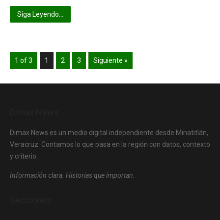
Siga Leyendo...
1 of 3
1
2
3
Siguiente »
Dimax News
Dimax News es un medio digital independiente desde Minatitlán,
Veracruz. Contamos lo que pasa en la región con datos, contexto
y criterio.
Información clara. Historias que importan.
Secciones