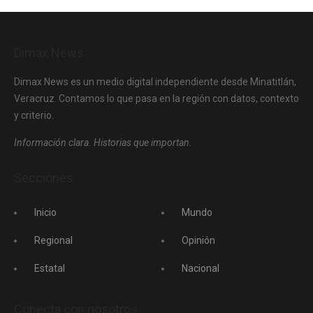
Dimax News
Dimax News es un medio digital independiente desde Minatitlán,
Veracruz. Contamos lo que pasa en la región con datos, contexto
y criterio.
Información clara. Historias que importan.
Secciones
Inicio
Mundo
Regional
Opinión
Estatal
Nacional
Conecta con nosotros