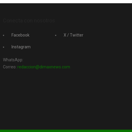
Conecta con nosotros
Facebook
X / Twitter
Instagram
WhatsApp:
Correo:
redaccion@dimaxnews.com