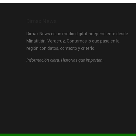
Dimax News
Dimax News es un medio digital independiente desde
Minatitlán, Veracruz. Contamos lo que pasa en la
región con datos, contexto y criterio.
Información clara. Historias que importan.