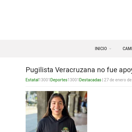
INICIO
CAM
Pugilista Veracruzana no fue apo
Estatal
13001
Deportes
13001
Destacadas
| 27 de enero d