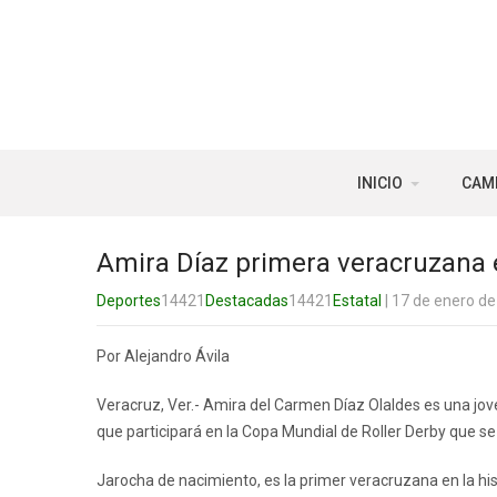
INICIO
CAM
Amira Díaz primera veracruzana e
Deportes
14421
Destacadas
14421
Estatal
| 17 de enero d
Por Alejandro Ávila
Veracruz, Ver.- Amira del Carmen Díaz Olaldes es una jov
que participará en la Copa Mundial de Roller Derby que se r
Jarocha de nacimiento, es la primer veracruzana en la his