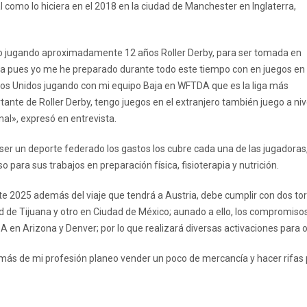
 como lo hiciera en el 2018 en la ciudad de Manchester en Inglaterra,
o jugando aproximadamente 12 años Roller Derby, para ser tomada en
a pues yo me he preparado durante todo este tiempo con en juegos en
os Unidos jugando con mi equipo Baja en WFTDA que es la liga más
tante de Roller Derby, tengo juegos en el extranjero también juego a niv
nal», expresó en entrevista.
 ser un deporte federado los gastos los cubre cada una de las jugadora
o para sus trabajos en preparación física, fisioterapia y nutrición.
te 2025 además del viaje que tendrá a Austria, debe cumplir con dos to
d de Tijuana y otro en Ciudad de México; aunado a ello, los compromisos
 en Arizona y Denver; por lo que realizará diversas activaciones para 
ás de mi profesión planeo vender un poco de mercancía y hacer rifas