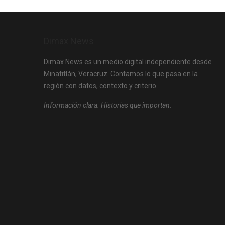
Dimax News
Dimax News es un medio digital independiente desde
Minatitlán, Veracruz. Contamos lo que pasa en la
región con datos, contexto y criterio.
Información clara. Historias que importan.