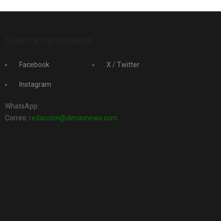
Conecta con nosotros
Facebook
X / Twitter
Instagram
WhatsApp:
Correo:
redaccion@dimaxnews.com