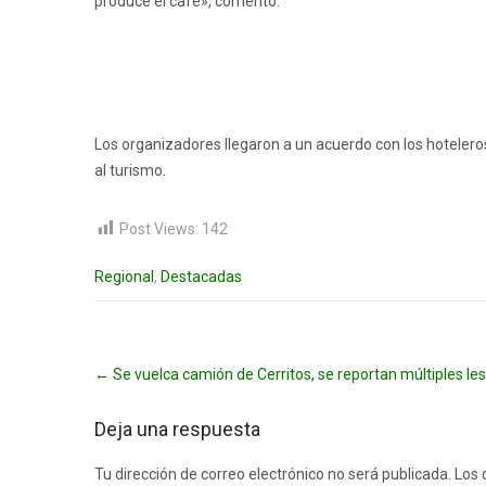
produce el café», comentó.
Los organizadores llegaron a un acuerdo con los hoteler
al turismo.
Post Views:
142
Regional
,
Destacadas
Post
←
Se vuelca camión de Cerritos, se reportan múltiples le
navigation
Deja una respuesta
Tu dirección de correo electrónico no será publicada.
Los 