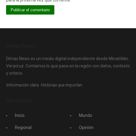
para la próxima vez que comente.
Dimax News
Dimax News es un medio digital independiente desde Minatitlán,
Veracruz. Contamos lo que pasa en la región con datos, contexto
y criterio.
Información clara. Historias que importan.
Secciones
Inicio
Mundo
Regional
Opinión