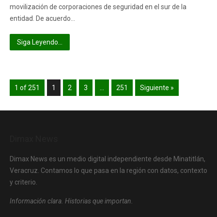
movilización de corporaciones de seguridad en el sur de la
entidad. De acuerdo…
Siga Leyendo...
1 of 251
1
2
3
…
251
Siguiente »
Dimax News
Dimax News es un medio digital independiente desde Minatitlán,
Veracruz. Contamos lo que pasa en la región con datos, contexto
y criterio.
Información clara. Historias que importan.