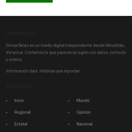
Dimax News
Dimax News es un medio digital independiente desde Minatitlán,
Veracruz. Contamos lo que pasa en la región con datos, contexto
y criterio.
Información clara. Historias que importan.
Secciones
Inicio
Mundo
Regional
Opinión
Estatal
Nacional