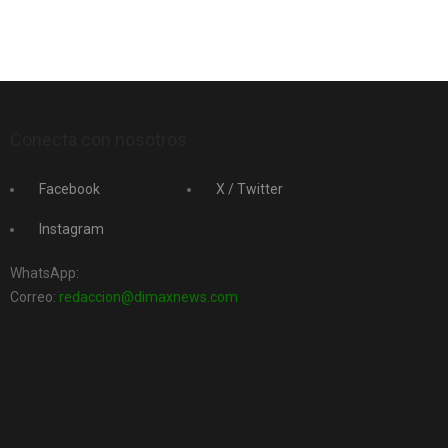
Conecta con nosotros
Facebook
X / Twitter
Instagram
WhatsApp:
Correo:
redaccion@dimaxnews.com