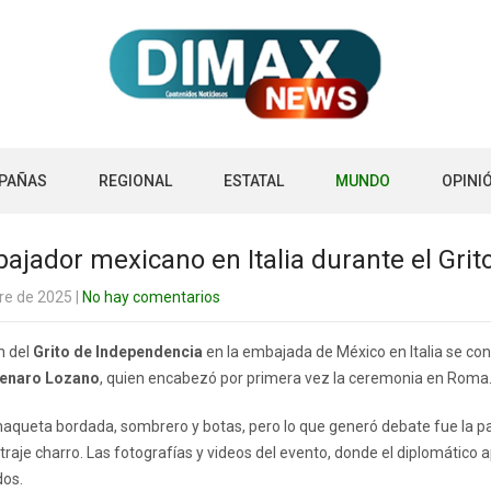
PAÑAS
REGIONAL
ESTATAL
MUNDO
OPINI
jador mexicano en Italia durante el Gri
re de 2025
|
No hay comentarios
n del
Grito de Independencia
en la embajada de México en Italia se conv
Genaro Lozano
, quien encabezó por primera vez la ceremonia en Roma
aqueta bordada, sombrero y botas, pero lo que generó debate fue la par
 traje charro. Las fotografías y videos del evento, donde el diplomático
dos.