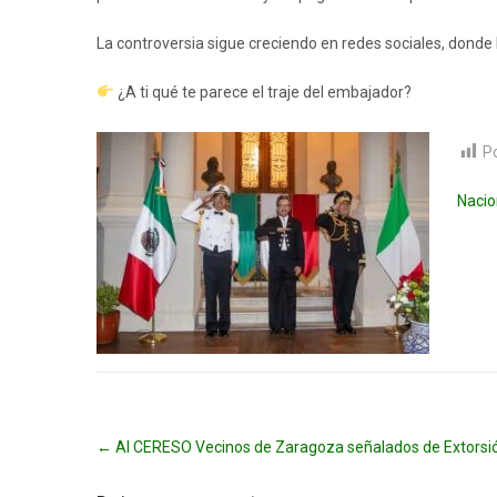
La controversia sigue creciendo en redes sociales, donde
¿A ti qué te parece el traje del embajador?
P
Nacio
Post
←
Al CERESO Vecinos de Zaragoza señalados de Extorsi
navigation