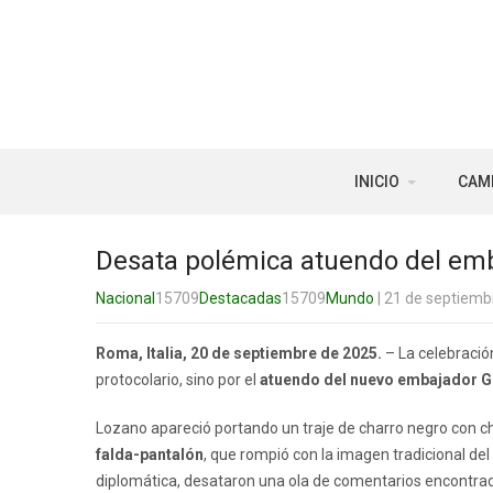
INICIO
CAM
Desata polémica atuendo del emba
Nacional
15709
Destacadas
15709
Mundo
| 21 de septiemb
Roma, Italia, 20 de septiembre de 2025.
– La celebració
protocolario, sino por el
atuendo del nuevo embajador 
Lozano apareció portando un traje de charro negro con ch
falda-pantalón
, que rompió con la imagen tradicional del
diplomática, desataron una ola de comentarios encontra