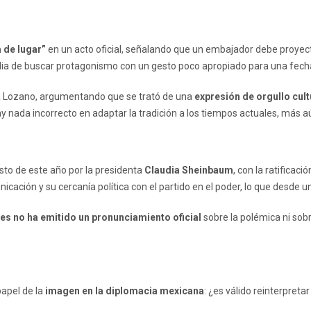
a de lugar”
en un acto oficial, señalando que un embajador debe proyecta
lia de buscar protagonismo con un gesto poco apropiado para una fecha
 a Lozano, argumentando que se trató de una
expresión de orgullo cult
 nada incorrecto en adaptar la tradición a los tiempos actuales, más a
to de este año por la presidenta
Claudia Sheinbaum
, con la ratificac
ación y su cercanía política con el partido en el poder, lo que desde un
res no ha emitido un pronunciamiento oficial
sobre la polémica ni sob
papel de la
imagen en la diplomacia mexicana
: ¿es válido reinterpret