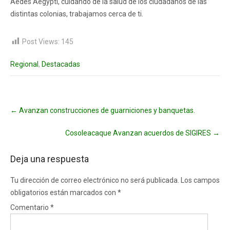
Aedes Aegypti, cuidando de la salud de los ciudadanos de las
distintas colonias, trabajamos cerca de ti.
Post Views:
145
Regional
,
Destacadas
Post
←
Avanzan construcciones de guarniciones y banquetas.
navigation
Cosoleacaque Avanzan acuerdos de SIGIRES
→
Deja una respuesta
Tu dirección de correo electrónico no será publicada.
Los campos
obligatorios están marcados con
*
Comentario
*