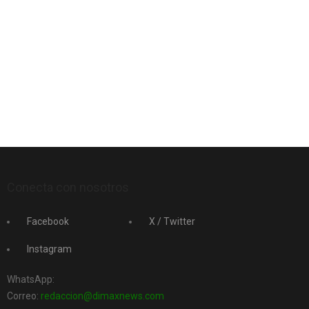
Conecta con nosotros
Facebook
X / Twitter
Instagram
WhatsApp:
Correo:
redaccion@dimaxnews.com