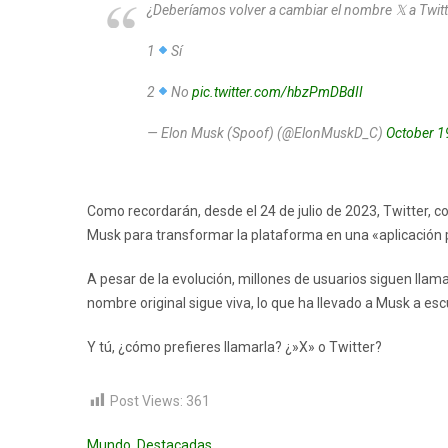
¿Deberíamos volver a cambiar el nombre 𝕏 a Twitt
1
Sí
2
No
pic.twitter.com/hbzPmDBdII
— Elon Musk (Spoof) (@ElonMuskD_C)
October 1
Como recordarán, desde el 24 de julio de 2023, Twitter, 
Musk para transformar la plataforma en una «aplicación p
A pesar de la evolución, millones de usuarios siguen llama
nombre original sigue viva, lo que ha llevado a Musk a es
Y tú, ¿cómo prefieres llamarla? ¿»X» o Twitter?
Post Views:
361
Mundo
,
Destacadas