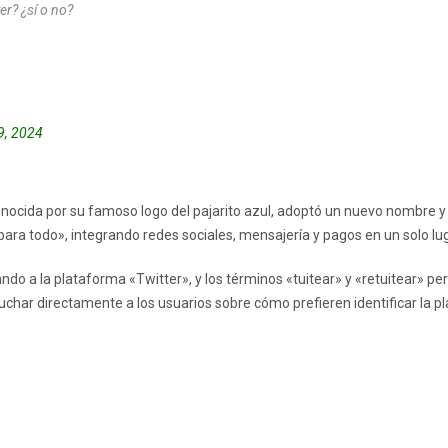
er? ¿sí o no?
9, 2024
conocida por su famoso logo del pajarito azul, adoptó un nuevo nombre y
ara todo», integrando redes sociales, mensajería y pagos en un solo lug
ndo a la plataforma «Twitter», y los términos «tuitear» y «retuitear» pe
cuchar directamente a los usuarios sobre cómo prefieren identificar la p