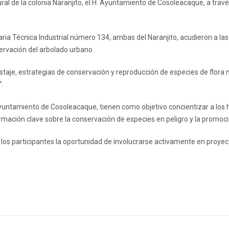
ltural de la colonia Naranjito, el H. Ayuntamiento de Cosoleacaque, a t
aria Técnica Industrial número 134, ambas del Naranjito, acudieron a la
servación del arbolado urbano.
taje, estrategias de conservación y reproducción de especies de flora na
”.
untamiento de Cosoleacaque, tienen como objetivo concientizar a los ha
rmación clave sobre la conservación de especies en peligro y la promoci
 los participantes la oportunidad de involucrarse activamente en proyect