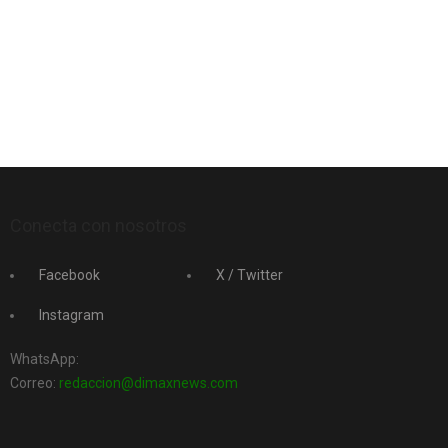
Conecta con nosotros
Facebook
X / Twitter
Instagram
WhatsApp:
Correo:
redaccion@dimaxnews.com