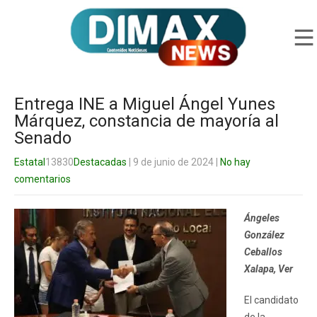
Entrega INE a Miguel Ángel Yunes
Márquez, constancia de mayoría al
Senado
Estatal
13830
Destacadas
| 9 de junio de 2024
|
No hay
comentarios
Ángeles
González
Ceballos
Xalapa, Ver
El candidato