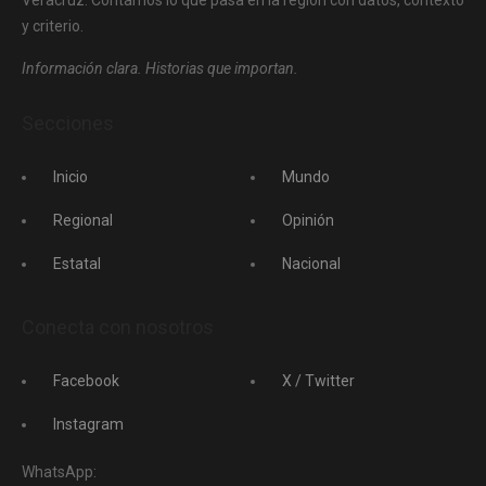
Veracruz. Contamos lo que pasa en la región con datos, contexto
y criterio.
Información clara. Historias que importan.
Secciones
Inicio
Mundo
Regional
Opinión
Estatal
Nacional
Conecta con nosotros
Facebook
X / Twitter
Instagram
WhatsApp: