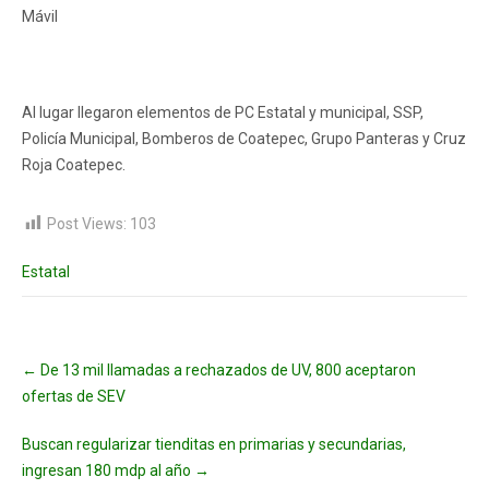
Mávil
Al lugar llegaron elementos de PC Estatal y municipal, SSP,
Policía Municipal, Bomberos de Coatepec, Grupo Panteras y Cruz
Roja Coatepec.
Post Views:
103
Estatal
Post
←
De 13 mil llamadas a rechazados de UV, 800 aceptaron
navigation
ofertas de SEV
Buscan regularizar tienditas en primarias y secundarias,
ingresan 180 mdp al año
→