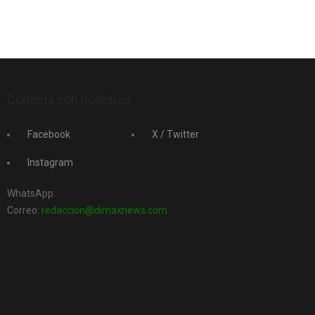
Conecta con nosotros
Facebook
X / Twitter
Instagram
WhatsApp:
Correo:
redaccion@dimaxnews.com