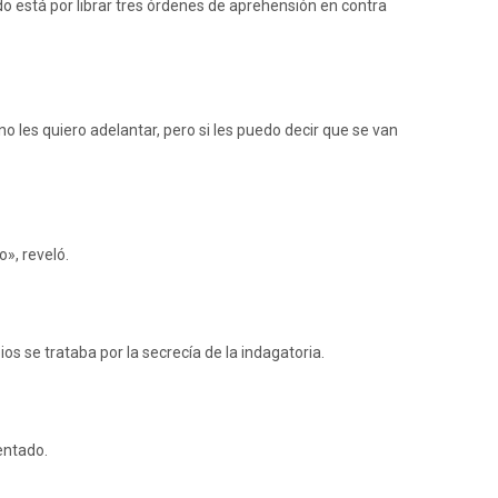
do está por librar tres órdenes de aprehensión en contra
no les quiero adelantar, pero si les puedo decir que se van
», reveló.
s se trataba por la secrecía de la indagatoria.
entado.