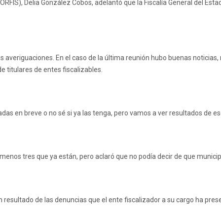
(ORFIS), Delia González Cobos, adelantó que la Fiscalía General del Esta
sus averiguaciones. En el caso de la última reunión hubo buenas noticias, 
titulares de entes fiscalizables.
as en breve o no sé si ya las tenga, pero vamos a ver resultados de eso
nos tres que ya están, pero aclaró que no podía decir de que municipio
resultado de las denuncias que el ente fiscalizador a su cargo ha pres