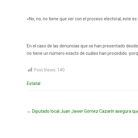
«No, no, no tiene que ver con el proceso electoral, este 
En el caso de las denuncias que se han presentado desd
no tiene un número exacto de cuáles han procedido -porqu
Post Views:
140
Estatal
Post
←
Diputado local Juan Javier Gómez Cazarín asegura que V
navigation