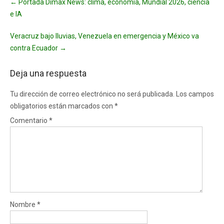
←
Portada Dimax News: clima, economía, Mundial 2026, ciencia
navigation
e IA
Veracruz bajo lluvias, Venezuela en emergencia y México va
contra Ecuador
→
Deja una respuesta
Tu dirección de correo electrónico no será publicada.
Los campos
obligatorios están marcados con
*
Comentario
*
Nombre
*