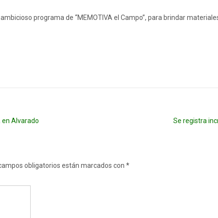
 ambicioso programa de “MEMOTIVA el Campo”, para brindar materiales a 
a en Alvarado
Se registra in
campos obligatorios están marcados con
*