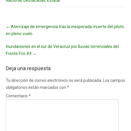
Nacional
,
Destacadas
,
Estatal
Post
←
Aterrizaje de emergencia tras la inesperada muerte del piloto
navigation
en pleno vuelo
Inundaciones en el sur de Veracruz por lluvias torrenciales del
Frente Frio #4
→
Deja una respuesta
Tu dirección de correo electrónico no será publicada.
Los campos
obligatorios están marcados con
*
Comentario
*