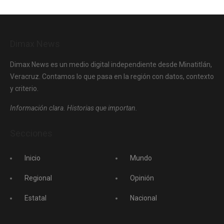
Dimax News
Dimax News es un medio digital independiente desde Minatitlán,
Veracruz. Contamos lo que pasa en la región con datos, contexto
y criterio.
Información clara. Historias que importan.
Secciones
Inicio
Mundo
Regional
Opinión
Estatal
Nacional