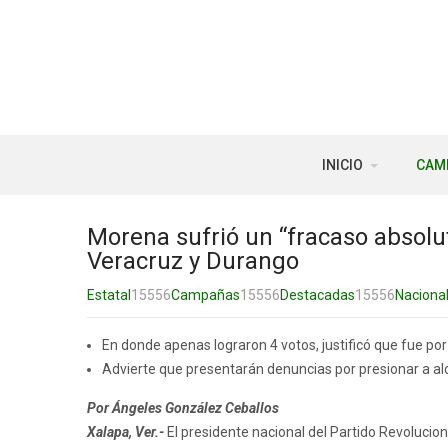
INICIO
CAM
Morena sufrió un “fracaso absolut
Veracruz y Durango
Estatal
15556
Campañas
15556
Destacadas
15556
Naciona
En donde apenas lograron 4 votos, justificó que fue por 
Advierte que presentarán denuncias por presionar a al
Por Ángeles González Ceballos
Xalapa, Ver.-
El presidente nacional del Partido Revolucion