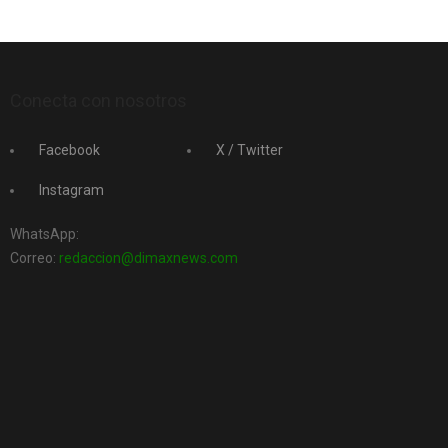
Conecta con nosotros
Facebook
X / Twitter
Instagram
WhatsApp:
Correo:
redaccion@dimaxnews.com