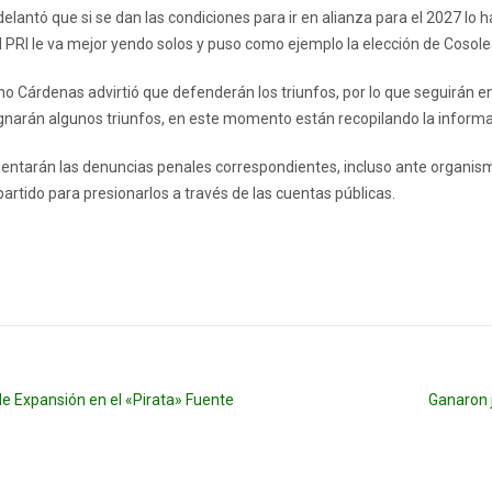
delantó que si se dan las condiciones para ir en alianza para el 2027 lo
l PRI le va mejor yendo solos y puso como ejemplo la elección de Cosol
o Cárdenas advirtió que defenderán los triunfos, por lo que seguirán e
narán algunos triunfos, en este momento están recopilando la informa
esentarán las denuncias penales correspondientes, incluso ante organism
artido para presionarlos a través de las cuentas públicas.
de Expansión en el «Pirata» Fuente
Ganaron 