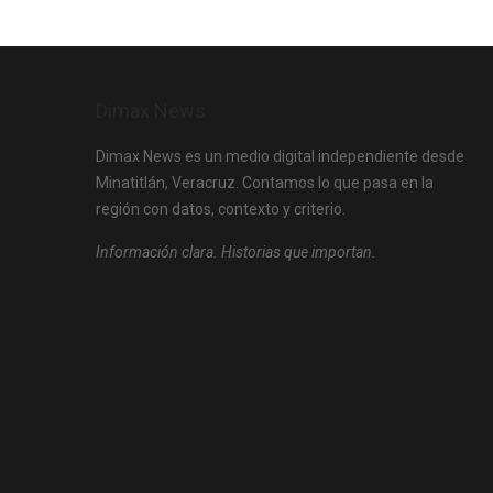
Dimax News
Dimax News es un medio digital independiente desde
Minatitlán, Veracruz. Contamos lo que pasa en la
región con datos, contexto y criterio.
Información clara. Historias que importan.