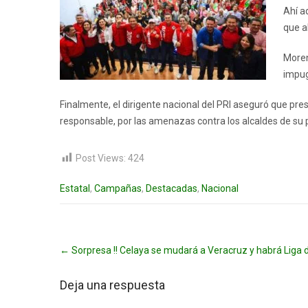
Ahí a
que a
Moren
impug
Finalmente, el dirigente nacional del PRI aseguró que pr
responsable, por las amenazas contra los alcaldes de su p
Post Views:
424
Estatal
,
Campañas
,
Destacadas
,
Nacional
Post
←
Sorpresa !! Celaya se mudará a Veracruz y habrá Liga 
navigation
Deja una respuesta