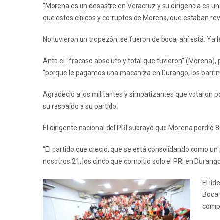
“Morena es un desastre en Veracruz y su dirigencia es un
que estos cínicos y corruptos de Morena, que estaban rev
No tuvieron un tropezón, se fueron de boca, ahí está. Y
Ante el “fracaso absoluto y total que tuvieron” (Morena), 
“porque le pagamos una macaniza en Durango, los barrim
Agradeció a los militantes y simpatizantes que votaron por 
su respaldo a su partido.
El dirigente nacional del PRI subrayó que Morena perdió 8
“El partido que creció, que se está consolidando como un 
nosotros 21, los cinco que compitió solo el PRI en Durang
El lí
Boca 
compe