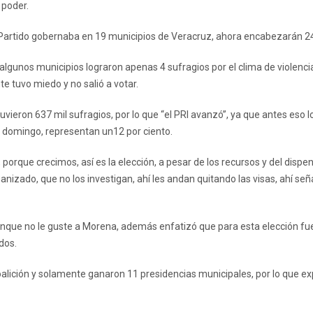
 poder.
 Partido gobernaba en 19 municipios de Veracruz, ahora encabezarán 24
 algunos municipios lograron apenas 4 sufragios por el clima de violenci
e tuvo miedo y no salió a votar.
vieron 637 mil sufragios, por lo que “el PRI avanzó”, ya que antes eso l
el domingo, representan un12 por ciento.
rque crecimos, así es la elección, a pesar de los recursos y del dispen
nizado, que no los investigan, ahí les andan quitando las visas, ahí señ
aunque no le guste a Morena, además enfatizó que para esta elección fue
dos.
alición y solamente ganaron 11 presidencias municipales, por lo que ex