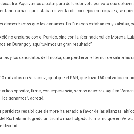
 desastre. Aquí vamos a estar para defender voto por voto que obtuvimo
entando urnas, que estaban reventando consejos municipales, se quieran
a les demostramos que les ganamos. En Durango estaban muy salsitas, p
pidió no enojarse con el Partido, sino con la líder nacional de Morena, Lu
os en Durango y aquí tuvimos un gran resultado”.
las y los candidatos del Tricolor, que perdieron el temor de salir a las 
00 mil votos en Veracruz, igual que el PAN, que tuvo 160 mil votos meno
partido opositor, firme, con experiencia, somos nosotros aquí en Veracr
o, los ganamos”, agregó.
der partidista resaltó que siempre ha estado a favor de las alianzas, ahí 
del Río habrían logrado un triunfo más holgado, lo mismo que en Verac
titividad.