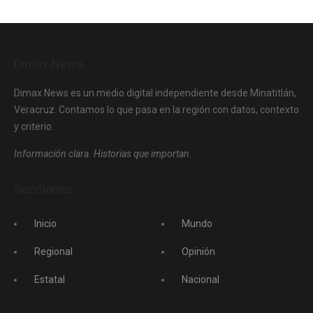
Dimax News
Dimax News es un medio digital independiente desde Minatitlán,
Veracruz. Contamos lo que pasa en la región con datos, contexto
y criterio.
Información clara. Historias que importan.
Secciones
Inicio
Mundo
Regional
Opinión
Estatal
Nacional