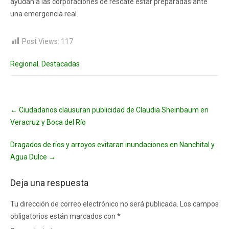
ayudan a las corporaciones de rescate estar preparadas ante
una emergencia real.
Post Views:
117
Regional
,
Destacadas
Post
←
Ciudadanos clausuran publicidad de Claudia Sheinbaum en
navigation
Veracruz y Boca del Río
Dragados de ríos y arroyos evitaran inundaciones en Nanchital y
Agua Dulce
→
Deja una respuesta
Tu dirección de correo electrónico no será publicada.
Los campos
obligatorios están marcados con
*