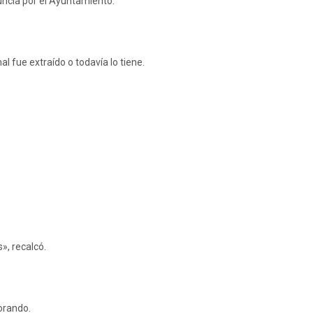
nuncia por el Ayuntamiento.
l fue extraído o todavía lo tiene.
», recalcó.
orando.