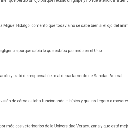
Winner que perdió un ojo porque recibió un golpe y no fue atendida la de
 Miguel Hidalgo, comentó que todavía no se sabe bien si el ojo del anima
gligencia porque sabía lo que estaba pasando en el Club.
tuación y trató de responsabilizar al departamento de Sanidad Animal.
sión de cómo estaba funcionando el hípico y que no llegara a mayores
por médicos veterinarios de la Universidad Veracruzana y que está mej