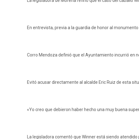
La legisladora de Morena refirió que el caso del caballo 
En entrevista, previa a la guardia de honor al monumento a
Corro Mendoza definió que el Ayuntamiento incurrió en ne
Evitó acusar directamente al alcalde Eric Ruiz de esta si
«Yo creo que debieron haber hecho una muy buena supervi
La legisladora comentó que Winner está siendo atendido 