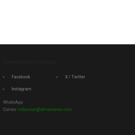
Conecta con nosotros
Facebook
X / Twitter
Instagram
WhatsApp:
Correo:
redaccion@dimaxnews.com