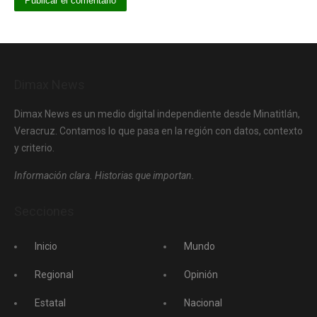
Dimax News
Dimax News es un medio digital independiente desde Minatitlán,
Veracruz. Contamos lo que pasa en la región con datos, contexto
y criterio.
Información clara. Historias que importan.
Secciones
Inicio
Mundo
Regional
Opinión
Estatal
Nacional