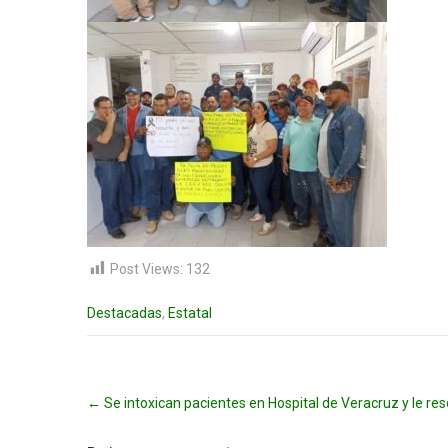
Post Views:
132
Destacadas
,
Estatal
Post
←
Se intoxican pacientes en Hospital de Veracruz y le r
navigation