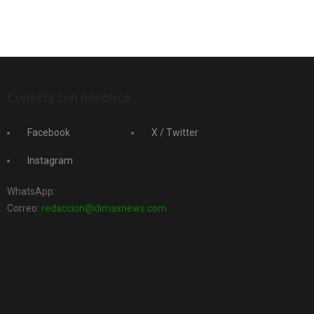
Conecta con nosotros
Facebook
X / Twitter
Instagram
WhatsApp:
Correo:
redaccion@dimaxnews.com