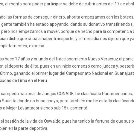
, el monto para poder participar se debe de cubrir antes del 17 de abril
ndo las formas de conseguir dinero, ahorita empezamos con los boteos,
 gente también ha estado apoyando, dando su donativo transfiriendo (
VD-, pero nos empezamos a mover, porque de hecho para la competencia
an dicho que sí iba a haber transporte, y el mero día nos dijeron que y
completamente», expresó.
 hace 17 años y oriundo del fraccionamiento Nuevo Veracruz al ponient
en el deporte de élite, pues en un inicio comenzó como judoca y, posteri
l último, ganando el primer lugar del Campeonato Nacional en Guanajuato,
ciudad de Lima en el Perú.
 campeón nacional de Juegos CONADE, he clasificado Panamericanos, al
 Saudita donde no hubo apoyo, pero también me he estado clasificando 
io a Mejor Levantador siendo sub 15», comentó.
o el bastión de la vida de Oswaldo, pues ha tenido la fortuna de que su
ién en la parte deportiva.