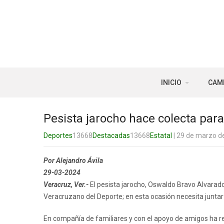
INICIO
CAM
Pesista jarocho hace colecta par
Deportes
13668
Destacadas
13668
Estatal
| 29 de marzo d
Por Alejandro Ávila
29-03-2024
Veracruz, Ver.-
El pesista jarocho, Oswaldo Bravo Alvarado
Veracruzano del Deporte; en esta ocasión necesita juntar
En compañía de familiares y con el apoyo de amigos ha rea