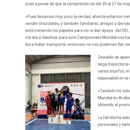
pues a pesar de que la competición es del 20 al 27 de mayo
«Pues llevamos muy poco la verdad, ahorita estamos vie
vender chocolates, y también familiares, amigos y demás
está metiendo los papeles para ver si dan apoyo -del I
me iba a clasificar para este Campeonato Mundial nos habí
iba a haber transporte, entonces, no nos podemos fiar 
Oswaldo de apenas
larga trayectoria 
varios triunfos; e
especialidd en la 
«También he sido
Mundial en Arabia
obtenido el prem
La familia ha sid
personales y tamb