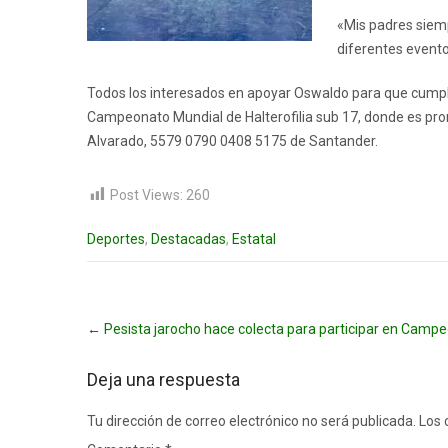
«Mis padres siemp
diferentes evento
Todos los interesados en apoyar Oswaldo para que cumpla 
Campeonato Mundial de Halterofilia sub 17, donde es pro
Alvarado, 5579 0790 0408 5175 de Santander.
Post Views:
260
Deportes
,
Destacadas
,
Estatal
Post
←
Pesista jarocho hace colecta para participar en Camp
navigation
Deja una respuesta
Tu dirección de correo electrónico no será publicada.
Los 