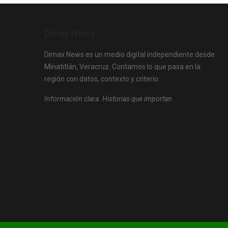
Dimax News
Dimax News es un medio digital independiente desde
Minatitlán, Veracruz. Contamos lo que pasa en la
región con datos, contexto y criterio.
Información clara. Historias que importan.