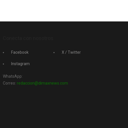
Conecta con nosotros
Facebook
X / Twitter
Instagram
WhatsApp:
Correo:
redaccion@dimaxnews.com