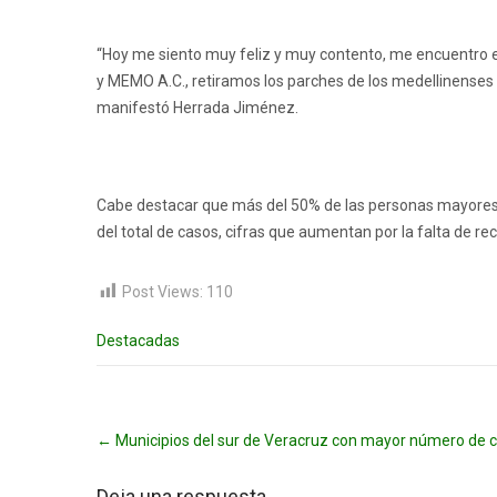
“Hoy me siento muy feliz y muy contento, me encuentro en
y MEMO A.C., retiramos los parches de los medellinenses 
manifestó Herrada Jiménez.
Cabe destacar que más del 50% de las personas mayores 
del total de casos, cifras que aumentan por la falta de rec
Post Views:
110
Destacadas
Post
←
Municipios del sur de Veracruz con mayor número de ca
navigation
Deja una respuesta