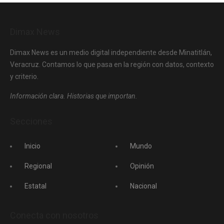
Dimax News
Dimax News es un medio digital independiente desde Minatitlán,
Veracruz. Contamos lo que pasa en la región con datos, contexto
y criterio.
Información clara. Historias que importan.
Secciones
Inicio
Mundo
Regional
Opinión
Estatal
Nacional
Conecta con nosotros