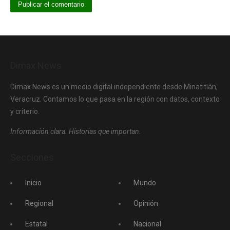
Dimax News
Dimax News es un medio digital independiente desde Minatitlán,
Veracruz. Contamos lo que pasa en la región con datos, contexto
y criterio.
Información clara. Historias que importan.
Secciones
Inicio
Mundo
Regional
Opinión
Estatal
Nacional