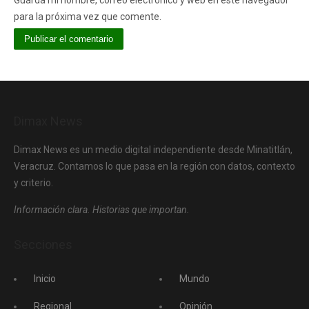
Guarda mi nombre, correo electrónico y web en este navegador
para la próxima vez que comente.
Dimax News
Dimax News es un medio digital independiente desde Minatitlán,
Veracruz. Contamos lo que pasa en la región con datos, contexto
y criterio.
Información clara. Historias que importan.
Secciones
Inicio
Mundo
Regional
Opinión