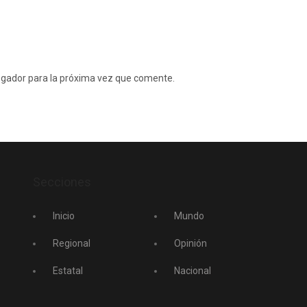
egador para la próxima vez que comente.
Secciones
Inicio
Mundo
Regional
Opinión
Estatal
Nacional