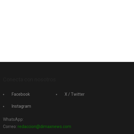
Conecta con nosotros
Facebook
X / Twitter
Instagram
WhatsApp:
Correo:
redaccion@dimaxnews.com