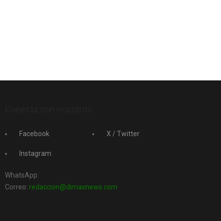
Conecta con nosotros
Facebook
X / Twitter
Instagram
WhatsApp:
Correo:
redaccion@dimaxnews.com