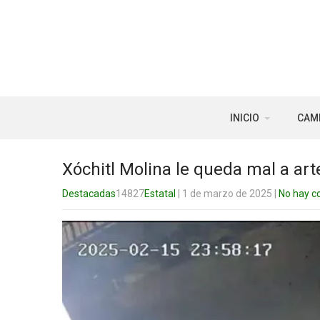
INICIO
CAM
Xóchitl Molina le queda mal a ar
Destacadas
14827
Estatal
| 1 de marzo de 2025
|
No hay c