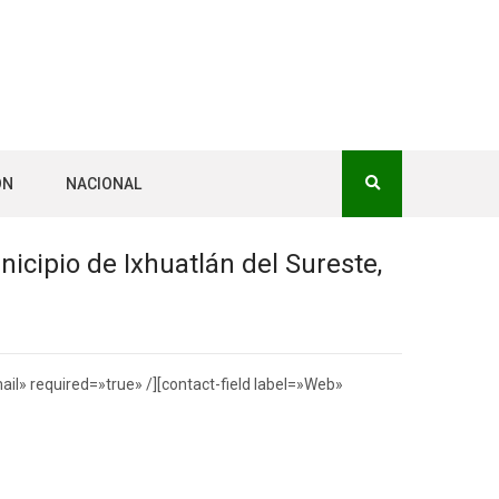
ÓN
NACIONAL
icipio de Ixhuatlán del Sureste,
il» required=»true» /][contact-field label=»Web»