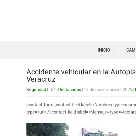
INICIO
CAM
Accidente vehicular en la Autopi
Veracruz
Seguridad
11647
Destacadas
| 13 de noviembre de 2023
|
[contact-form][contact-field label=»Nombre» type=»name»
type=»url» /][contact-field label=»Mensaje» type=»textar