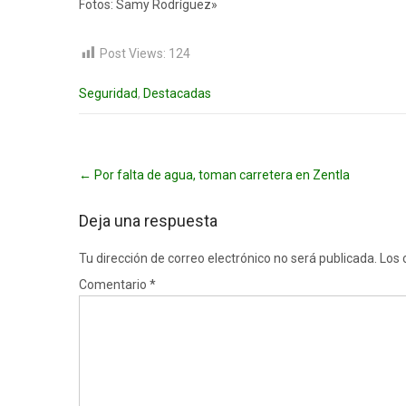
Fotos: Samy Rodríguez»
Post Views:
124
Seguridad
,
Destacadas
Post
←
Por falta de agua, toman carretera en Zentla
navigation
Deja una respuesta
Tu dirección de correo electrónico no será publicada.
Los 
Comentario
*