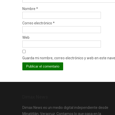
Nombre
*
Correo electrónico
*
Web
Guarda mi nombre, correo electrónico y web en este nav
Dimax News
Dimax News es un medio digital independiente desde
Minatitlán, Veracruz. Contamos lo que pasa en la