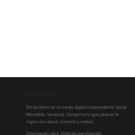
Dimax News
Dimax News es un medio digital independiente desde
Minatitlán, Veracruz. Contamos lo que pasa en la
región con datos, contexto y criterio.
Información clara. Historias que importan.