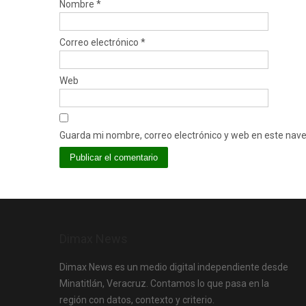
Nombre
*
Correo electrónico
*
Web
Guarda mi nombre, correo electrónico y web en este nav
Dimax News
Dimax News es un medio digital independiente desde
Minatitlán, Veracruz. Contamos lo que pasa en la
región con datos, contexto y criterio.