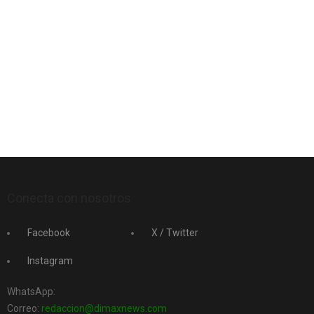
Conecta con nosotros
Facebook
X / Twitter
Instagram
WhatsApp:
Correo:
redaccion@dimaxnews.com