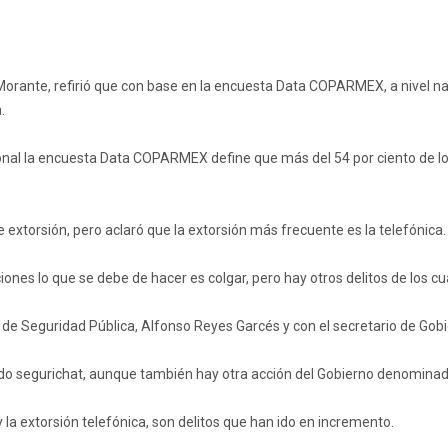
orante, refirió que con base en la encuesta Data COPARMEX, a nivel nac
.
onal la encuesta Data COPARMEX define que más del 54 por ciento de l
e extorsión, pero aclaró que la extorsión más frecuente es la telefónica.
iones lo que se debe de hacer es colgar, pero hay otros delitos de los c
io de Seguridad Pública, Alfonso Reyes Garcés y con el secretario de Gob
o segurichat, aunque también hay otra acción del Gobierno denominada
 y la extorsión telefónica, son delitos que han ido en incremento.