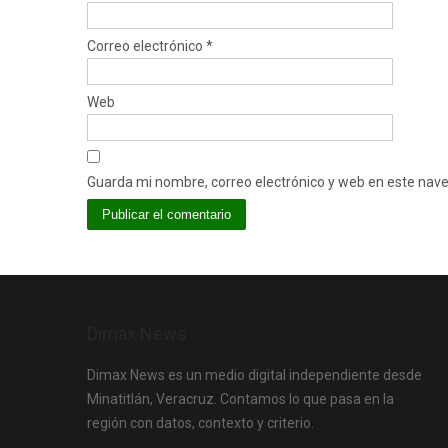
Correo electrónico
*
Web
Guarda mi nombre, correo electrónico y web en este nav
Dimax News
Dimax News es un medio digital independiente desde
Minatitlán, Veracruz. Contamos lo que pasa en la
región con datos, contexto y criterio.