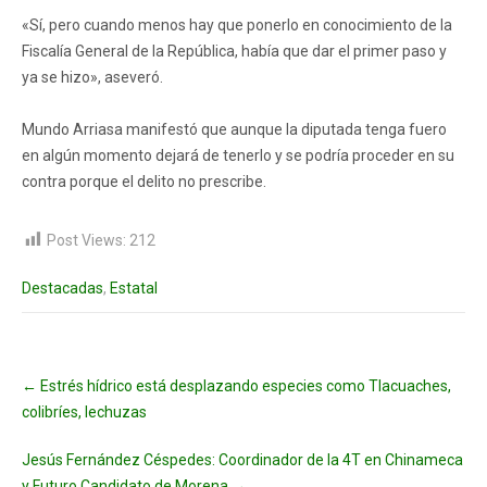
«Sí, pero cuando menos hay que ponerlo en conocimiento de la
Fiscalía General de la República, había que dar el primer paso y
ya se hizo», aseveró.
Mundo Arriasa manifestó que aunque la diputada tenga fuero
en algún momento dejará de tenerlo y se podría proceder en su
contra porque el delito no prescribe.
Post Views:
212
Destacadas
,
Estatal
Post
←
Estrés hídrico está desplazando especies como Tlacuaches,
navigation
colibríes, lechuzas
Jesús Fernández Céspedes: Coordinador de la 4T en Chinameca
y Futuro Candidato de Morena
→