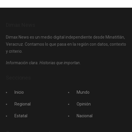
Dimax News
Dimax News es un medio digital independiente desde Minatitlán,
Veracruz. Contamos lo que pasa en la región con datos, contexto
y criterio.
Información clara. Historias que importan.
Secciones
Inicio
Mundo
Regional
Opinión
Estatal
Nacional