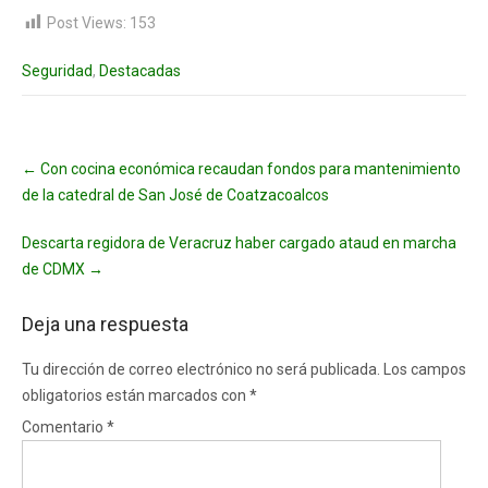
Post Views:
153
Seguridad
,
Destacadas
Post
←
Con cocina económica recaudan fondos para mantenimiento
navigation
de la catedral de San José de Coatzacoalcos
Descarta regidora de Veracruz haber cargado ataud en marcha
de CDMX
→
Deja una respuesta
Tu dirección de correo electrónico no será publicada.
Los campos
obligatorios están marcados con
*
Comentario
*