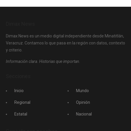
Dimax News
Dimax News es un medio digital independiente desde Minatitlán,
Veracruz. Contamos lo que pasa en la región con datos, contexto
y criterio.
Información clara. Historias que importan.
Secciones
Inicio
Mundo
Regional
Opinión
Estatal
Nacional